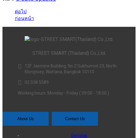
ต่อไป
ก่อนหน้า
STREET SMART (Thailand) Co.,Ltd.
12F Jasmine Building, No.2 Sukhumvit 23, North
Klongtoey, Wattana, Bangkok 10110
02 038 5589
Working hours: Monday - Friday ( 09:00 - 18:00 )
About Us
Contact Us
Seminar