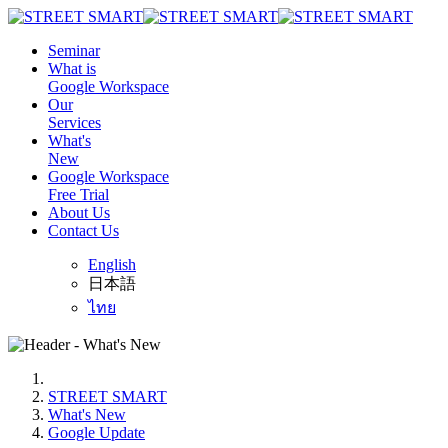
Seminar
What is
Google Workspace
Our
Services
What's
New
Google Workspace
Free Trial
About Us
Contact Us
English
日本語
ไทย
STREET SMART
What's New
Google Update