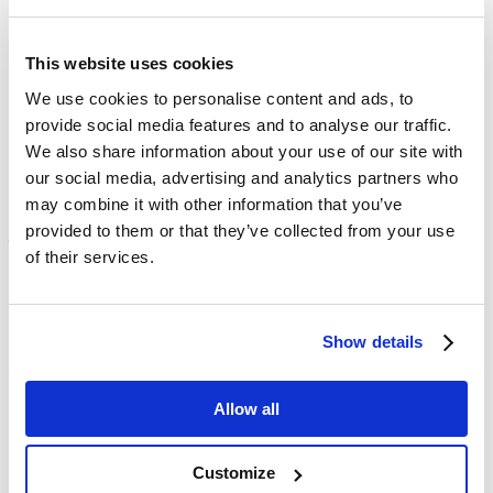
เห็นจะแสดงถัดจากเอกสารหรือเนื้อหาที่กำลังดูอยู่ อย่างไร
ก็ตามสามารถใช้งานตัวเลือกนี้ได้
ใน Google เอกสาร และ สไลด์
This website uses cookies
We use cookies to personalise content and ads, to
provide social media features and to analyse our traffic.
We also share information about your use of our site with
ที่มา:
Google Workspace Update
our social media, advertising and analytics partners who
may combine it with other information that you’ve
provided to them or that they’ve collected from your use
– ย่อความคิดเห็น
: ด้วยการตั้งค่านี้ จะช่วยย่อขนาดแผงแสดง
of their services.
ความคิดเห็นให้อยู่ในรูปแบบไอคอนขนาดเล็ก เพื่อเพิ่มพื้นที่
แสดงเนื้อหา ช่วยให้โฟกัสกับงานที่กำลังทำอยู่ โดยเน้นไปยัง
บุคคลที่แสดงความคิดเห็นได้อย่างรวดเร็ว เพียงผู้ใช้เลื่อน
Show details
เคอร์เซอร์ไปที่ไอคอน ก็จะทราบได้ทันทีว่า ผู้ใดเป็นเจ้าของ
ความคิดเห็นนั้น การตั้งค่านี้ใช้งานได้
ใน Google เอกสาร และ
ชีต
Allow all
Customize