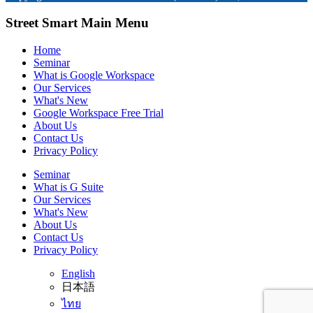
Street Smart Main Menu
Home
Seminar
What is Google Workspace
Our Services
What's New
Google Workspace Free Trial
About Us
Contact Us
Privacy Policy
Seminar
What is G Suite
Our Services
What's New
About Us
Contact Us
Privacy Policy
English
日本語
ไทย